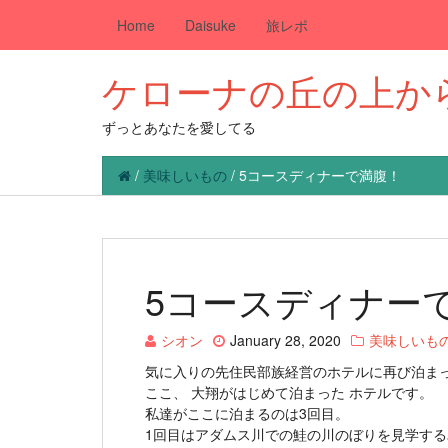
Home
Daisuke
旅レポ
ケローナの丘の上か
ずっとあなたを愛してる
/
美味しいもの
/
5コースディナーで満腹！
5コースディナー
シオン
January 28, 2020
美味しいも
気に入りの先住民部族経営のホテルに再び泊ま
ここ、 大翔がはじめて泊まった ホテルです。
私達がここに泊まるのは3回目。
1回目はアダムス川での鮭の川のぼりを見学する