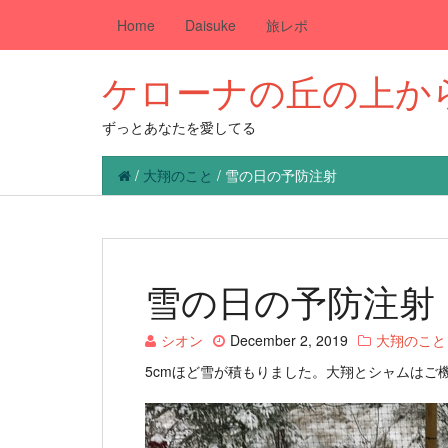
Home
Daisuke
旅レポ
ケローナの丘の上か
ずっとあなたを愛してる
/
大翔のこと
/
雪の日の予防注射
雪の日の予防注射
シオン
December 2, 2019
大翔のこと
5cmほど雪が積もりました。大翔とシャムはご