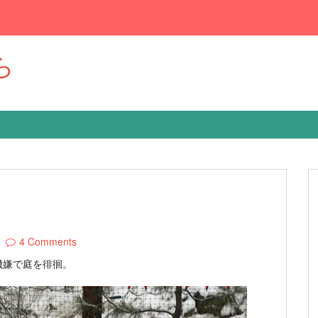
ら
4 Comments
機嫌で庭を徘徊。