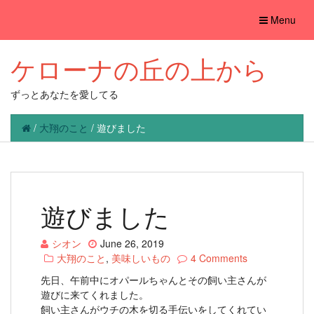
Toggle
Menu
navigation
ケローナの丘の上から
ずっとあなたを愛してる
/
大翔のこと
/
遊びました
遊びました
シオン
June 26, 2019
大翔のこと
,
美味しいもの
4 Comments
先日、午前中にオパールちゃんとその飼い主さんが
遊びに来てくれました。
飼い主さんがウチの木を切る手伝いをしてくれてい