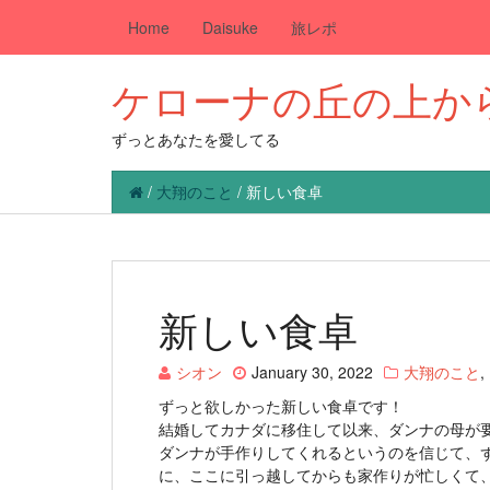
Home
Daisuke
旅レポ
ケローナの丘の上か
ずっとあなたを愛してる
/
大翔のこと
/
新しい食卓
新しい食卓
シオン
January 30, 2022
大翔のこと
,
ずっと欲しかった新しい食卓です！
結婚してカナダに移住して以来、ダンナの母が
ダンナが手作りしてくれるというのを信じて、
に、ここに引っ越してからも家作りが忙しくて