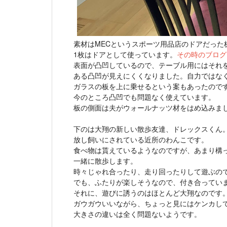
素材はMECというスポーツ用品店のドアだった
1枚はドアとして使っています。
その時のブログ
表面が凸凹しているので、テーブル用にはそれ
ある凸凹が見えにくくなりました。自力ではなく
ガラスの板を上に乗せるという案もあったので
今のところ凸凹でも問題なく使えています。
板の側面は夫がウォールナッツ材をはめ込みま
下のは大翔の新しい散歩友達、ドレックスくん
放し飼いにされている近所のわんこです。
食べ物は貰えているようなのですが、あまり構
一緒に散歩します。
時々じゃれ合ったり、走り回ったりして遊ぶの
でも、ふたりが楽しそうなので、付き合ってい
それに、遊びに誘うのはほとんど大翔なのです
ガウガウいいながら、ちょっと見にはケンカし
大きさの違いは全く問題ないようです。