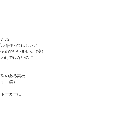
したね！
ブルを作ってほしいと
いるのでいいません（泣）
るわけではないのに
工科のある高校に
ます（笑）
ストーカーに