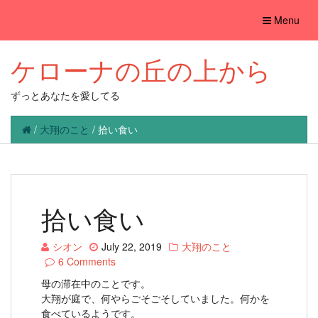
Toggle
Menu
navigation
ケローナの丘の上から
ずっとあなたを愛してる
/
大翔のこと
/
拾い食い
拾い食い
シオン
July 22, 2019
大翔のこと
6 Comments
母の滞在中のことです。
大翔が庭で、何やらごそごそしていました。何かを
食べているようです。