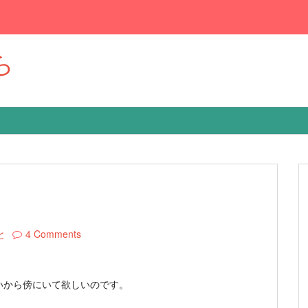
ら
と
4 Comments
いから傍にいて欲しいのです。