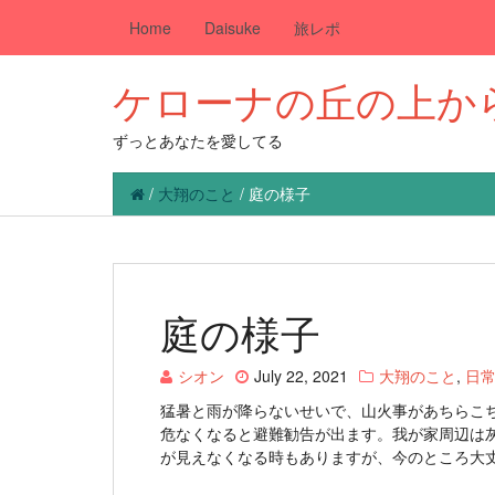
Home
Daisuke
旅レポ
ケローナの丘の上か
ずっとあなたを愛してる
/
大翔のこと
/
庭の様子
庭の様子
シオン
July 22, 2021
大翔のこと
,
日
猛暑と雨が降らないせいで、山火事があちらこち
危なくなると避難勧告が出ます。我が家周辺は
が見えなくなる時もありますが、今のところ大