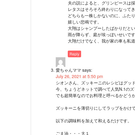
夫の説によると、グリンピースは
レタスはそろそろ終わりになって
どちらも一株しかないのに、ふた
嬉しい悲鳴です。
大翔はシャンプーしたばかりだと
雨が降らず、庭が埃っぽいせいで
大翔だけでなく、我が家の車も私
Reply
愛ちゃんママ
says:
July 26, 2021 at 5:50 pm
シオンさん、ズッキーニのレシピはグッ
今、ちょうどネットで調べて人気N.1の
でも超簡単なのでお料理と呼べるかどう
ズッキーニを薄切りにしてラップをかけ
以下の調味料を加えて和えるだけです。
ごま油・・・大１