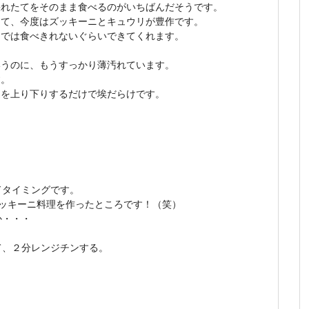
採れたてをそのまま食べるのがいちばんだそうです。
きて、今度はズッキーニとキュウリが豊作です。
りでは食べきれないぐらいできてくれます。
いうのに、もうすっかり薄汚れています。
す。
道を上り下りするだけで埃だらけです。
ドタイミングです。
ズッキーニ料理を作ったところです！（笑）
か・・・
て、２分レンジチンする。