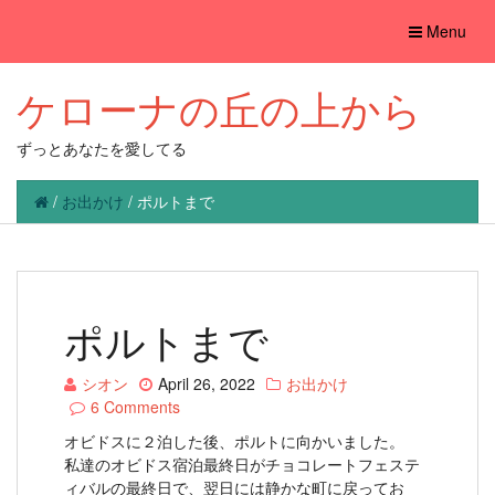
Toggle
Menu
navigation
ケローナの丘の上から
ずっとあなたを愛してる
/
お出かけ
/
ポルトまで
ポルトまで
シオン
April 26, 2022
お出かけ
6 Comments
オビドスに２泊した後、ポルトに向かいました。
私達のオビドス宿泊最終日がチョコレートフェステ
ィバルの最終日で、翌日には静かな町に戻ってお