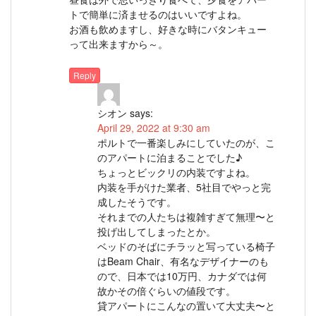
トで簡単に済ませるのはいいですよね。
お酒も飲めますし、好きな時にバタンキュー
って出来ますから～。
Reply
シオン
says:
April 29, 2022 at 9:30 am
ポルトで一番楽しみにしていたのが、こ
のアパートに泊まることでした♪
ちょっとビックリの内装ですよね。
内装を手がけた業者、5社目でやっと完
成したそうです。
それまでの人たちは複雑すぎて無理〜と
投げ出してしまったとか。
ベッドのそばにチラッと写っている椅子
はBeam Chair、有名なデザイナーのも
ので、日本では10万円、カナダでは何
故かその倍ぐらいの値段です。
貸アパートにこんなの置いて大丈夫〜と