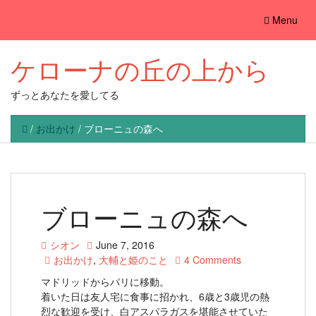
Toggle
Menu
navigation
ケローナの丘の上から
ずっとあなたを愛してる
/
お出かけ
/
ブローニュの森へ
ブローニュの森へ
シオン
June 7, 2016
お出かけ
,
大輔と姫のこと
4 Comments
マドリッドからパリに移動。
着いた日は友人宅に食事に招かれ、6歳と3歳児の熱
烈な歓迎を受け、白アスパラガスを堪能させていた