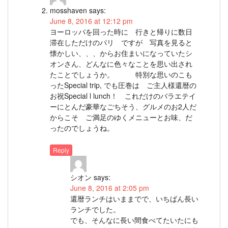
mosshaven
says:
June 8, 2016 at 12:12 pm
ヨーロッパを回った時に 行きと帰りに数日
滞在しただけのパリ ですが 写真を見ると
懐かしい、、、からお住まいになっていたシ
オンさん、どんなに色々なことを思い出され
たことでしょうか。 特別な思いのこも
ったSpecial trip, でも圧巻は ご主人様還暦の
お祝Special l lunch！ これだけのバラエテイ
ーにとんだ豪華なごちそう、グルメのお2人だ
からこそ ご満足のゆくメニューとお味、だ
ったのでしょうね。
Reply
シオン
says:
June 8, 2016 at 2:05 pm
還暦ランチはいままでで、いちばん長い
ランチでした。
でも、そんなに長い間食べてたいたにも