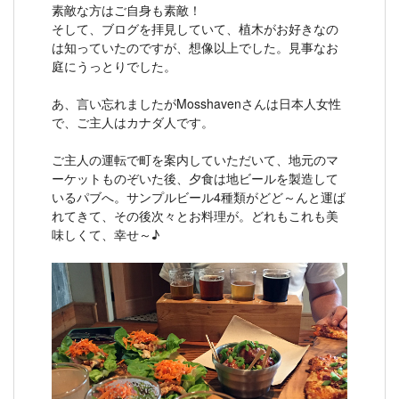
素敵な方はご自身も素敵！
そして、ブログを拝見していて、植木がお好きなの
は知っていたのですが、想像以上でした。見事なお
庭にうっとりでした。
あ、言い忘れましたがMosshavenさんは日本人女性
で、ご主人はカナダ人です。
ご主人の運転で町を案内していただいて、地元のマ
ーケットものぞいた後、夕食は地ビールを製造して
いるパブへ。サンプルビール4種類がどど～んと運ば
れてきて、その後次々とお料理が。どれもこれも美
味しくて、幸せ～♪