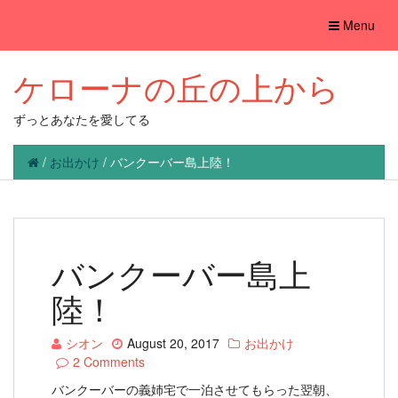
Toggle
Menu
navigation
ケローナの丘の上から
ずっとあなたを愛してる
/
お出かけ
/
バンクーバー島上陸！
バンクーバー島上
陸！
シオン
August 20, 2017
お出かけ
2 Comments
バンクーバーの義姉宅で一泊させてもらった翌朝、