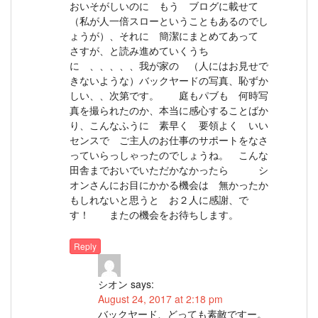
おいそがしいのに もう ブログに載せて
（私が人一倍スローということもあるのでし
ょうが）、それに 簡潔にまとめてあって
さすが、と読み進めていくうち
に 、、、、、我が家の （人にはお見せで
きないような）バックヤードの写真、恥ずか
しい、、次第です。 庭もパブも 何時写
真を撮られたのか、本当に感心することばか
り、こんなふうに 素早く 要領よく いい
センスで ご主人のお仕事のサポートをなさ
っていらっしゃったのでしょうね。 こんな
田舎までおいでいただかなかったら シ
オンさんにお目にかかる機会は 無かったか
もしれないと思うと お２人に感謝、で
す！ またの機会をお待ちします。
Reply
シオン
says:
August 24, 2017 at 2:18 pm
バックヤード、どっても素敵ですー。