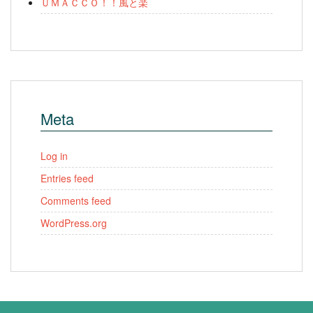
ＵＭＡＣＣＯ！！風と楽
Meta
Log in
Entries feed
Comments feed
WordPress.org