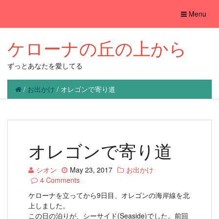
Toggle
Menu
navigation
ケローナの丘の上から
ずっとあなたを愛してる
/
お出かけ
/
オレゴンで寄り道
オレゴンで寄り道
シオン
May 23, 2017
お出かけ
4 Comments
ケローナを立ってから9日目、オレゴンの海岸線を北
上しました。
この日の泊りが、シーサイド(Seaside)でした。前回