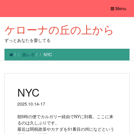
Toggle
Menu
navigation
ケローナの丘の上から
ずっとあなたを愛してる
/
旅レポ
/
NYC
NYC
2025.10.14-17
朝5時の便でカルガリー経由でNYに到着。ここに来
るのは久しぶりです。
最近は関税政策やカナダを51番目の州になどという