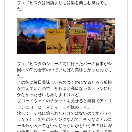
ブエノビスタは物語よりも音楽を楽しむ舞台でし
た。
ブエノビスタのショーの前に行ったバーの食事が今
回のNYCの食事の中でいちばん美味しかったのでし
た。
この後に毎日美味しいものづくめになるだろう船旅
が控えていたので、それほど高級なレストランに行
かなかったせいもありますけれど。
ブロードウェイのチケットを見せると無料でアイリ
ッシュコーヒーマティーニが飲めます。
決して、それに釣られたわけではないのですが（そ
うか？）、無料のドリンクなんて、そんなにアルコ
ール分が入ってないんじゃないかという夫の疑い深
い予想に反して、十分にアルコールが入っていて美