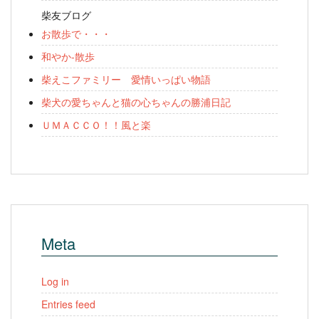
柴友ブログ
お散歩で・・・
和やか-散歩
柴えこファミリー 愛情いっぱい物語
柴犬の愛ちゃんと猫の心ちゃんの勝浦日記
ＵＭＡＣＣＯ！！風と楽
Meta
Log in
Entries feed