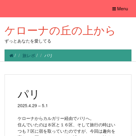
Toggle
Menu
navigation
ケローナの丘の上から
ずっとあなたを愛してる
/
旅レポ
/
パリ
パリ
2025.4.29 – 5.1
ケローナからカルガリー経由でパリへ。
住んでいたのは８区と１６区、そして旅行の時はい
つも７区に宿を取っていたのですが、今回は趣向を