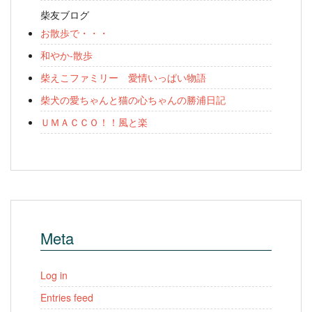
柴友ブログ
お散歩で・・・
和やか-散歩
柴えこファミリー 愛情いっぱい物語
柴犬の愛ちゃんと猫の心ちゃんの勝浦日記
ＵＭＡＣＣＯ！！風と楽
Meta
Log in
Entries feed