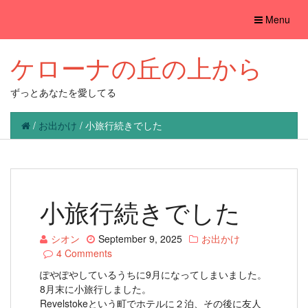
Toggle
Menu
navigation
ケローナの丘の上から
ずっとあなたを愛してる
/
お出かけ
/
小旅行続きでした
小旅行続きでした
シオン
September 9, 2025
お出かけ
4 Comments
ぽやぽやしているうちに9月になってしまいました。
8月末に小旅行しました。
Revelstokeという町でホテルに２泊、その後に友人