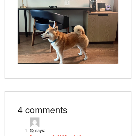
4 comments
姫
says: